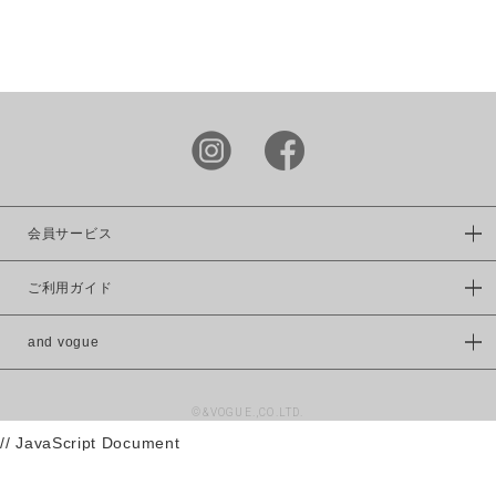
LIME.INC
DOUBLE
NAME
power to
the people
KRIFF
MAYER
この条件で絞り込む
FRUIT OF
THE LOOM
会員サービス
VISION
ご利用ガイド
WILDERNES
S
EXPERIENC
and vogue
E
UNIVERSAL
©&VOGUE.,CO.LTD.
OVERAALL
// JavaScript Document
RUSSELL
ATHLETIC