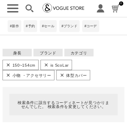
0
詳細検索
#新作
#予約
#セール
#ブランド
#コーデ
身長
ブランド
カテゴリ
ワンピース
~149cm
#Pokke
150~154cm
is ScoLar
トップス
8Labo
150~154cm
アウター・コー
小物 ・アクセサリー
体型カバー
ト
limiless
キーワード
パンツ
155~159cm
BIT BLUE
スカート
ScoLar
160~164cm
ニット
検索条件に該当するコーディネートが見つかりま
せんでした。 検索条件を変更してください。
is ScoLar
シャツ
165cm~
小物 ・アクセ
サリー
ScoLarParity