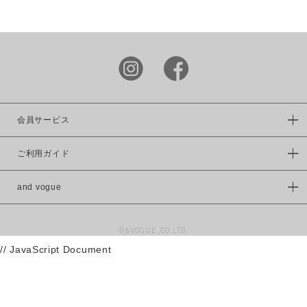
LIME.INC
DOUBLE
NAME
power to
the people
KRIFF
MAYER
この条件で絞り込む
会員サービス
FRUIT OF
THE LOOM
ご利用ガイド
VISION
and vogue
WILDERNES
S
EXPERIENC
E
©&VOGUE.,CO.LTD.
// JavaScript Document
UNIVERSAL
OVERAALL
RUSSELL
ATHLETIC