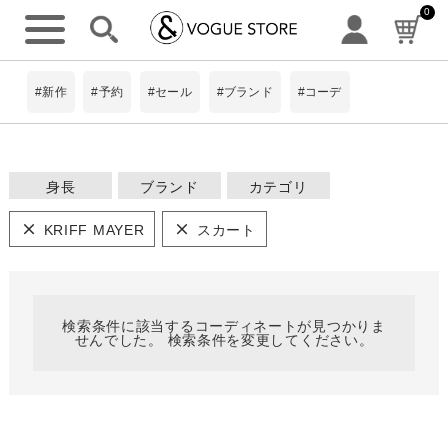
0
詳細検索
#新作
#予約
#セール
#ブランド
#コーデ
身長
ブランド
カテゴリ
ワンピース
~149cm
#Pokke
KRIFF MAYER
スカート
トップス
8Labo
150~154cm
アウター・コー
ト
limiless
キーワード
パンツ
155~159cm
BIT BLUE
検索条件に該当するコーディネートが見つかりま
スカート
せんでした。 検索条件を変更してください。
ScoLar
160~164cm
ニット
is ScoLar
シャツ
165cm~
小物 ・アクセ
サリー
ScoLarParity