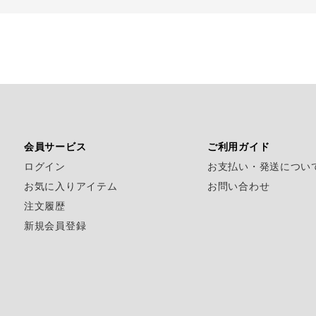
ScoLarParity
LIME.INC
and vogueについて
DOUBLE NAME
店舗一覧
power to the people
会社概要
KRIFF MAYER
FRUIT OF THE LOOM
会員サービス
ご利用ガイド
VISION
ログイン
お支払い・発送につい
WILDERNESS EXPERIE
お気に入りアイテム
お問い合わせ
UNIVERSAL OVERAALL
注文履歴
無料公式アプリダウンロード
新規会員登録
RUSSELL ATHLETIC
gym master
&VOGUE
Emago