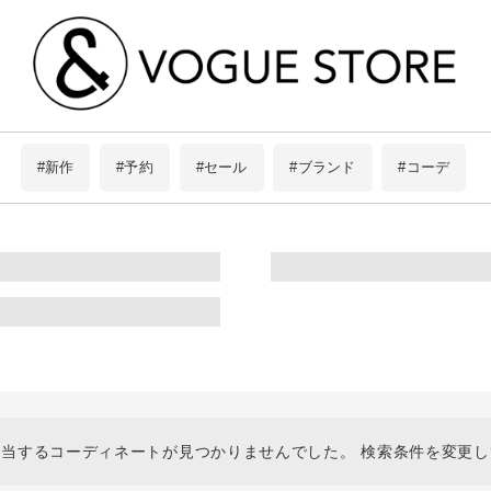
#新作
#予約
#セール
#ブランド
#コーデ
アイテムを探す
ブランドから探す
#Pokke
条件絞り込み検索
8Labo
スタイリングから探す
limiless
BIT BLUE
この条件で絞り込む
ScoLar
当するコーディネートが見つかりませんでした。 検索条件を変更
is ScoLar