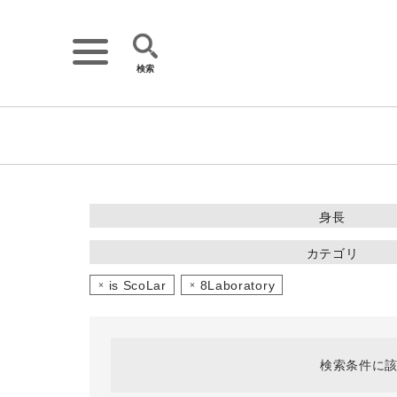
検索
詳細検索
キーワード
身長
~149cm
カテゴリ
150~154cm
ワンピース
is ScoLar
8Laboratory
トップス
155~159cm
アウター・コート
160~164cm
パンツ
ゲスト
165cm~
様
検索条件に該
スカート
ニット