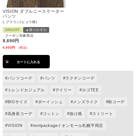
VISION ダブルニースケーター
パンツ
L
ブラウン(ヒョウ柄)
20%OFF
▲残りわずか
クーポン対象商品
8,690
6,952
税込
カートに入れる
パンツコーデ
パンツ
ラクチンコーデ
トレンドカジュアル
デイリー
ロゴTEE
BIGサイズ
ボーイッシュ
メンズライク
秋コーデ
高身長コーデ
コットン
抜け感
ストリート
VISION
mintpackageイオンモール札幌平岡店