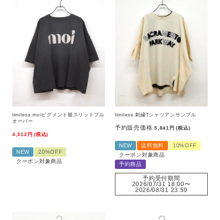
limiless moiピグメント裾スリットプル
limiless 刺繍Tシャツアンサンブル
オーバー
予約販売価格
5,841
税込
4,312
税込
NEW
送料無料
10%OFF
NEW
20%OFF
クーポン対象商品
クーポン対象商品
予約商品
予約受付期間
2026/07/31 18:00
〜
2026/08/31 23:59