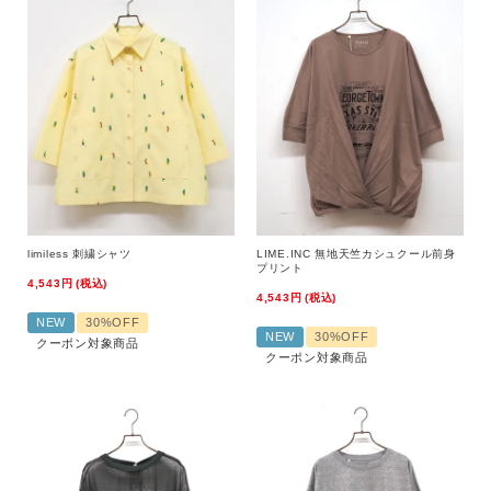
limiless 刺繍シャツ
LIME.INC 無地天竺カシュクール前身
プリント
4,543
税込
4,543
税込
NEW
30%OFF
NEW
30%OFF
クーポン対象商品
クーポン対象商品