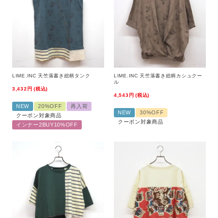
LIME.INC 天竺落書き総柄タンク
LIME.INC 天竺落書き総柄カシュクー
ル
3,432
税込
4,543
税込
NEW
20%OFF
再入荷
NEW
30%OFF
クーポン対象商品
クーポン対象商品
インナー2BUY10%OFF