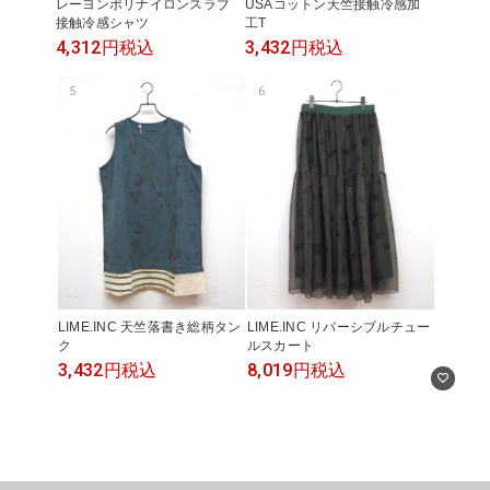
レーヨンポリナイロンスラブ
USAコットン天竺接触冷感加
接触冷感シャツ
工T
4,312円
税込
3,432円
税込
この条件で絞り込む
5
6
LIME.INC 天竺落書き総柄タン
LIME.INC リバーシブルチュー
ク
ルスカート
3,432円
税込
8,019円
税込