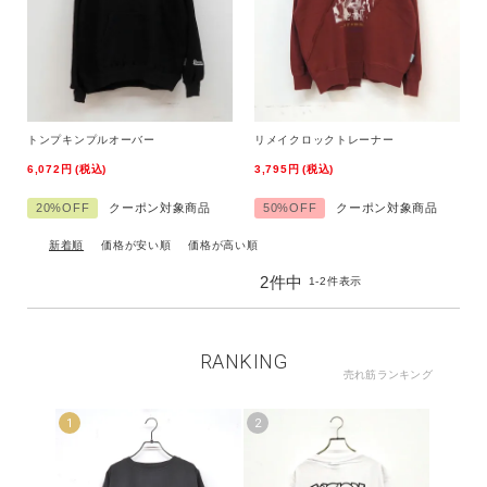
グッズすべて
サイズ
トンプキンプルオーバー
リメイクロックトレーナー
ブランド
6,072
税込
3,795
税込
20%OFF
クーポン対象商品
50%OFF
クーポン対象商品
新着順
価格が安い順
価格が高い順
価格
2
件中
1
-
2
件表示
～
キーワード
指定した条件をクリア
RANKING
売れ筋ランキング
この条件で絞り込む
1
2