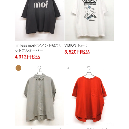
limiless moiピグメント裾スリ
VISION お化けT
ットプルオーバー
3,520円
税込
4,312円
税込
3
4