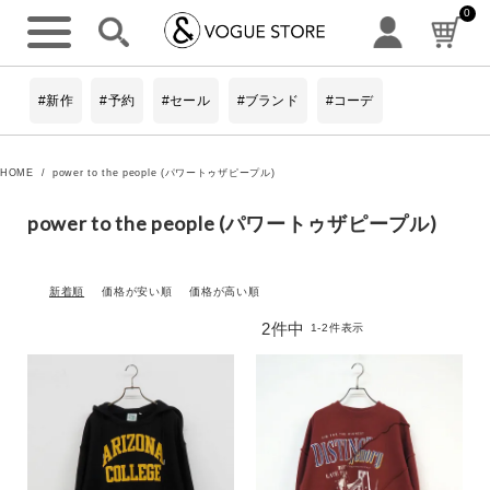
0
キーワード
#新作
#予約
#セール
#ブランド
#コーデ
カテゴリ
詳細検索
HOME
power to the people (パワートゥザピープル)
トップス
power to the people (パワートゥザピープル)
ワンピース
アウターすべて
新着順
価格が安い順
価格が高い順
2
件中
1
-
2
件表示
パンツすべて
スカート
シューズすべて