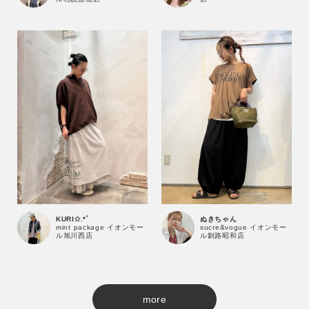
ぬきちゃん
KURI✩.*˚
sucre&vogue イオンモー
mint package イオンモー
ル釧路昭和店
ル旭川西店
more