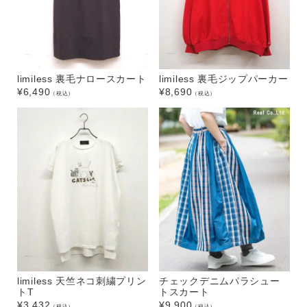
limiless 裏毛ナロースカート
limiless 裏毛ジップパーカー
¥
6,490
¥
8,690
（税込）
（税込）
limiless 天竺ネコ刺繍プリン
チェックデニムパラシュー
トT
トスカート
¥
3,432
¥
9,900
（税込）
（税込）