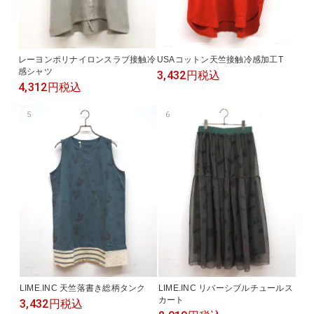
レーヨンポリナイロンスラブ接触冷
USAコットン天竺接触冷感加工T
感シャツ
3,432円
税込
4,312円
税込
5
6
LIME.INC 天竺落書き総柄タンク
LIME.INC リバーシブルチュールス
カート
3,432円
税込