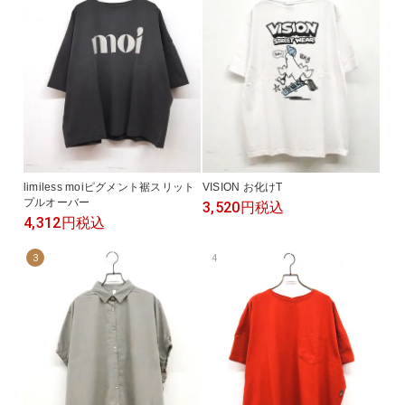
limiless moiピグメント裾スリット
VISION お化けT
プルオーバー
3,520円
税込
4,312円
税込
3
4