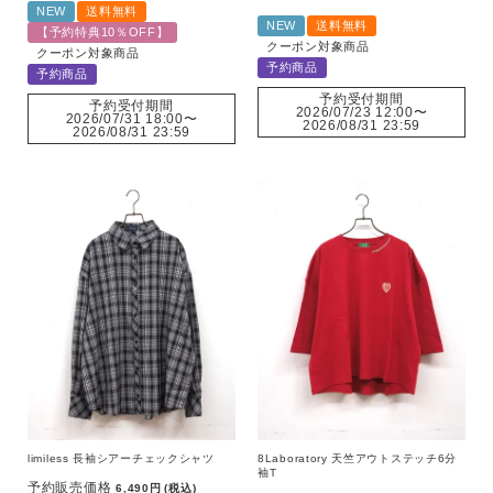
NEW
送料無料
NEW
送料無料
【予約特典10％OFF】
クーポン対象商品
クーポン対象商品
予約商品
予約商品
予約受付期間
予約受付期間
2026/07/23 12:00
〜
2026/07/31 18:00
〜
2026/08/31 23:59
2026/08/31 23:59
limiless 長袖シアーチェックシャツ
8Laboratory 天竺アウトステッチ6分
袖T
予約販売価格
6,490
税込