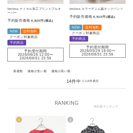
limiless ケミカル加工プリントプルオ
limiless カラーデニム脇タックパンツ
ーバー
予約販売価格
8,910
税込
予約販売価格
6,820
税込
NEW
送料無料
NEW
送料無料
クーポン対象商品
クーポン対象商品
予約商品
予約商品
予約受付期間
2026/05/29 18:00
〜
予約受付期間
2026/08/31 23:59
2026/06/26 12:00
〜
2026/08/31 23:59
新着順
価格が安い順
価格が高い順
14
件中
1
-
14
件表示
RANKING
売れ筋ランキング
1
2