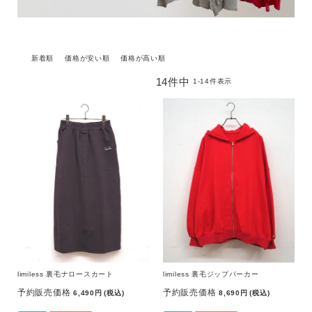
グッズすべて
サイズ
新着順
価格が安い順
価格が高い順
14
件中
1
-
14
件表示
ブランド
価格
～
指定した条件をクリア
この条件で絞り込む
limiless 裏毛ナロースカート
limiless 裏毛ジップパーカー
予約販売価格
予約販売価格
6,490
税込
8,690
税込