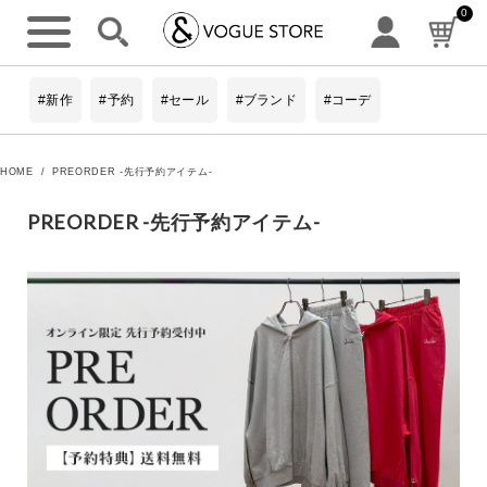
0
キーワード
#新作
#予約
#セール
#ブランド
#コーデ
カテゴリ
HOME
PREORDER -先行予約アイテム-
トップス
PREORDER -先行予約アイテム-
ワンピース
アウターすべて
詳細検索
パンツすべて
スカート
シューズすべて