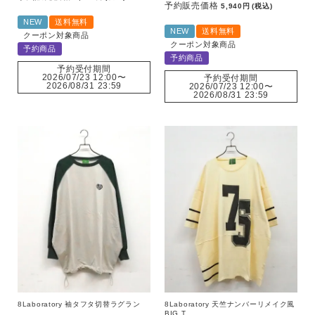
予約販売価格
5,940
税込
NEW
送料無料
キーワード
NEW
送料無料
クーポン対象商品
クーポン対象商品
予約商品
予約商品
予約受付期間
2026/07/23 12:00
〜
予約受付期間
2026/08/31 23:59
2026/07/23 12:00
〜
2026/08/31 23:59
8Laboratory 袖タフタ切替ラグラン
8Laboratory 天竺ナンバーリメイク風
BIG T