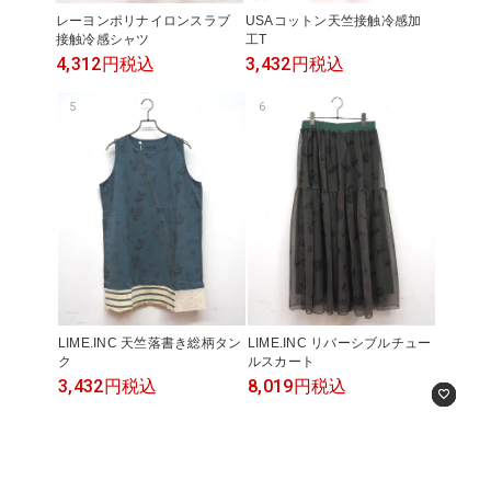
レーヨンポリナイロンスラブ
USAコットン天竺接触冷感加
接触冷感シャツ
工T
4,312円
税込
3,432円
税込
5
6
LIME.INC 天竺落書き総柄タン
LIME.INC リバーシブルチュー
ク
ルスカート
3,432円
税込
8,019円
税込