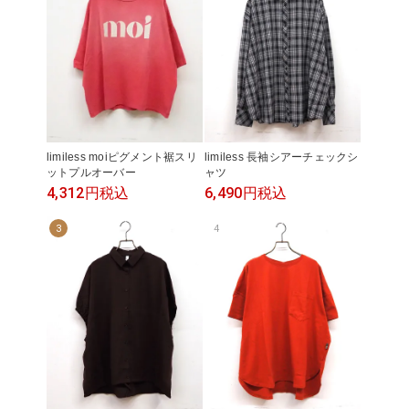
limiless moiピグメント裾スリ
limiless 長袖シアーチェックシ
ットプルオーバー
ャツ
4,312円
税込
6,490円
税込
3
4