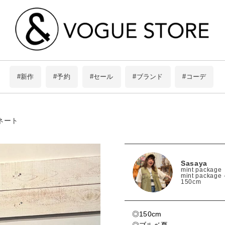
#新作
#予約
#セール
#ブランド
#コーデ
ネート
Sasaya
mint package
mint pack
150cm
アイテムを探す
この条件で絞り込む
ブランドから探す
◎150cm
