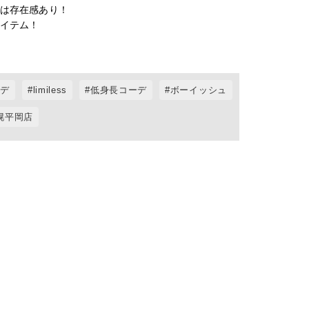
は存在感あり！

イテム！

ーデ
limiless
低身長コーデ
ボーイッシュ
札幌平岡店