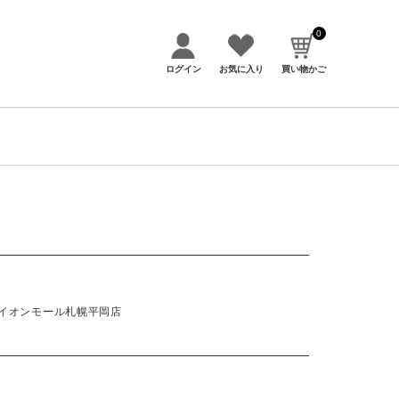
0
ログイン
お気に入り
買い物かご
age イオンモール札幌平岡店
アイテムカテゴリー
トップス