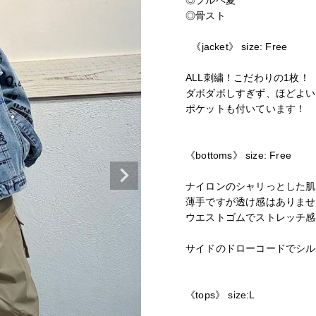
◎ブルベ夏

条件絞り込み検索
◎骨スト

スタイリングから探す
  《jacket》 size: Free

ALL刺繍！こだわりの1枚！

ダボダボしすぎず、ほどよい
ポケットも付いています！

and vogueについて
《bottoms》 size: Free

ナイロンのシャリっとした肌
店舗一覧
薄手ですが透け感はありませ
会社概要
ウエストゴムでストレッチ感
サイドのドローコードでシル
《tops》 size:L

無料公式アプリダウンロード