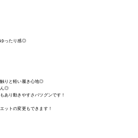
ボトムス
アウター・コート
スカート
ワンピース
ゆったり感◎

アクセサリー
ご利用ガイド
触りと軽い履き心地◎

お支払い・発送について
ん◎

お問い合わせ
もあり動きやすさバツグンです！

エットの変更もできます！
