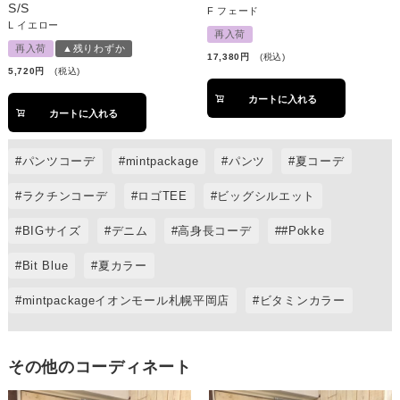
S/S
F
フェード
L
イエロー
再入荷
再入荷
▲残りわずか
17,380
税込
5,720
税込
カートに入れる
カートに入れる
パンツコーデ
mintpackage
パンツ
夏コーデ
ラクチンコーデ
ロゴTEE
ビッグシルエット
BIGサイズ
デニム
高身長コーデ
#Pokke
Bit Blue
夏カラー
mintpackageイオンモール札幌平岡店
ビタミンカラー
その他のコーディネート