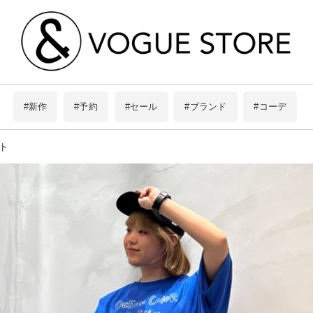
#新作
#予約
#セール
#ブランド
#コーデ
ト
この条件で絞り込む