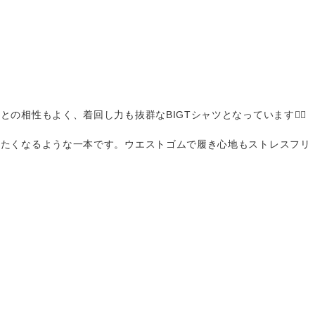
もよく、着回し力も抜群なBIGTシャツとなっています🙆‍♀️

いたくなるような一本です。ウエストゴムで履き心地もストレスフリ