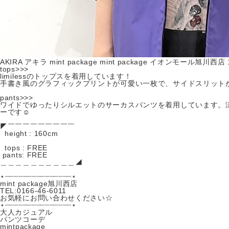
AKIRA
アキラ
mint package
mint package イオンモール旭川西店
tops>>>

limilessのトップスを着用しています！

手書き風のグラフィックプリントが可愛い一枚で、サイドスリットが裾
pants>>>

ワイドでゆったりシルエットのサーカスパンツを着用しています。
ーです☺️

◤￣￣￣￣￣￣￣￣￣

  height : 160cm

  tops : FREE

 pants: FREE

＿＿＿＿＿＿＿＿＿＿◢

⋆┈┈┈┈┈┈┈┈┈┈┈┈┈┈┈⋆

mint package旭川西店

TEL:0166-46-6011

お気軽にお問い合わせください☆

⋆┈┈┈┈┈┈┈┈┈┈┈┈┈┈┈⋆
大人カジュアル
パンツコーデ
mintpackage