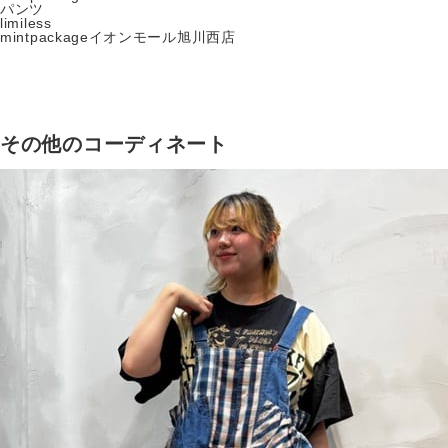
パンツ
limiless
mintpackageイオンモール旭川西店
その他のコーディネート