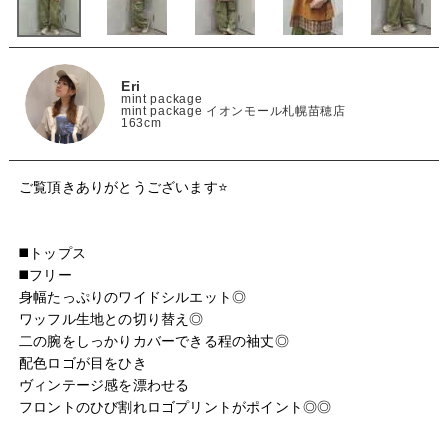
Eri
mint package
mint package イオンモール札幌苗穂店
163cm
ご覧頂きありがとうございます⭐

◼️トップス

◼️フリー

身幅たっぷりのワイドシルエット◎

ワッフル生地との切り替え◎

二の腕をしっかりカバーできる程の袖丈◎

配色ロゴが目をひき

ヴィンテージ感を漂わせる

フロントのひび割れロゴプリントがポイント◎◎
