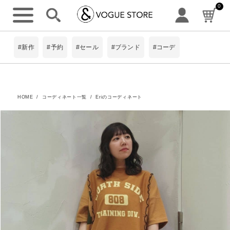
0
#新作
#予約
#セール
#ブランド
#コーデ
HOME
コーディネート一覧
Eriのコーディネート
詳細検索