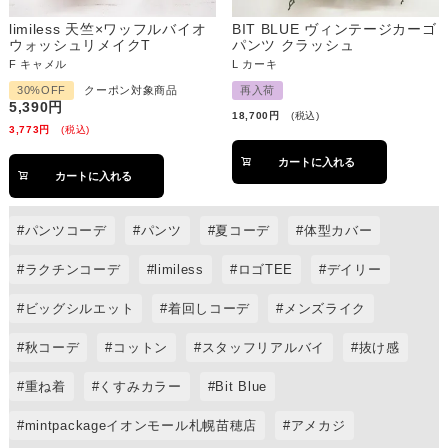
limiless 天竺×ワッフルバイオ
BIT BLUE ヴィンテージカーゴ
ウォッシュリメイクT
パンツ クラッシュ
F
キャメル
L
カーキ
30%OFF
クーポン対象商品
再入荷
5,390
18,700
税込
3,773
税込
カートに入れる
カートに入れる
パンツコーデ
パンツ
夏コーデ
体型カバー
ラクチンコーデ
limiless
ロゴTEE
デイリー
ビッグシルエット
着回しコーデ
メンズライク
秋コーデ
コットン
スタッフリアルバイ
抜け感
重ね着
くすみカラー
Bit Blue
mintpackageイオンモール札幌苗穂店
アメカジ