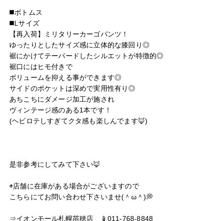
◼️ボトムス

◼️Lサイズ

【再入荷】ミリタリーカーゴパンツ！

ゆったりとしたサイズ感に立体的な膝回り◎

裾にかけてテーパードしたシルエットが特徴的◎

裾口にはヒモ付きで

ボリュームを抑える事ができます◎

サイドのポケットは深めで実用性有り◎

あちこちにダメージ加工が施され

ヴィンテージ感のある1本です！

(ヘビロテしすぎてクタ感も楽しんでます🦊)

キーワード
是非参考にしてみて下さい🦊

◉店舗に在庫がある場合がございますので

こちらにてお問い合わせ下さいませ(＾ω＾)💭

⇒イオンモール札幌苗穂店　📱011-768-8848
