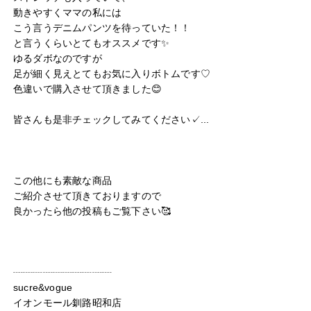
動きやすくママの私には

こう言うデニムパンツを待っていた！！

と言うくらいとてもオススメです✨️

ゆるダボなのですが

足が細く見えとてもお気に入りボトムです♡

色違いで購入させて頂きました😊

皆さんも是非チェックしてみてください✓﻿...

この他にも素敵な商品

ご紹介させて頂きておりますので

良かったら他の投稿もご覧下さい🥰

┈┈┈┈┈┈┈┈┈┈

sucre&vogue

イオンモール釧路昭和店
