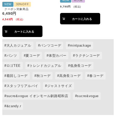
NEW
再入荷
NEW
30%OFF
9,790
税込
クーポン対象商品
6,490
カートに入れる
4,543
税込
カートに入れる
大人カジュアル
パンツコーデ
mintpackage
パンツ
夏コーデ
体型カバー
ラクチンコーデ
ロゴTEE
トレンドカジュアル
低身長コーデ
着回しコーデ
秋コーデ
高身長コーデ
春コーデ
スタッフリアルバイ
ジャストサイズ
sucre&vogue イオンモール釧路昭和店
sucre&vogue
&candy.r