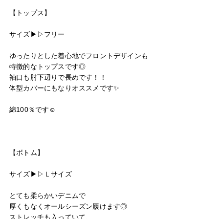
【トップス】

サイズ▶︎▷フリー

ゆったりとした着心地でフロントデザインも

特徴的なトップスです◎

袖口も肘下辺りで長めです！！

体型カバーにもなりオススメです✨️

綿100％です☺️

【ボトム】

サイズ▶︎▷Ｌサイズ

とても柔らかいデニムで

厚くもなくオールシーズン履けます◎

キーワード
ストレッチも入っていて、
