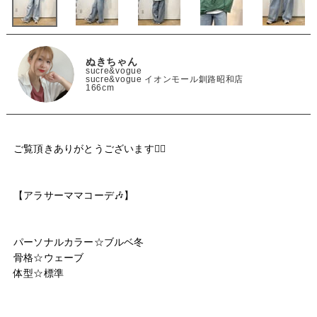
ぬきちゃん
sucre&vogue
sucre&vogue イオンモール釧路昭和店
166cm
ご覧頂きありがとうございます🙇‍♀️

【アラサーママコーデ🎶】

パーソナルカラー☆ブルベ冬

骨格☆ウェーブ

体型☆標準
