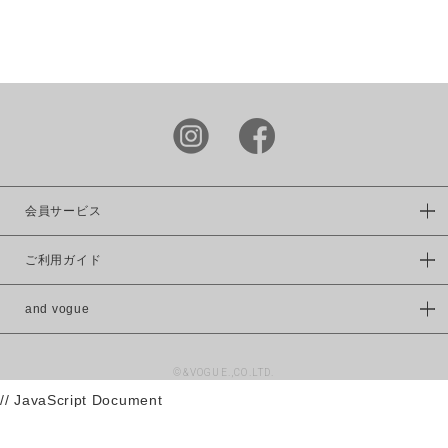
LIME.INC
DOUBLE
NAME
power to
the people
KRIFF
MAYER
この条件で絞り込む
FRUIT OF
THE LOOM
会員サービス
VISION
ご利用ガイド
WILDERNES
S
EXPERIENC
and vogue
E
UNIVERSAL
©&VOGUE.,CO.LTD.
OVERAALL
// JavaScript Document
RUSSELL
ATHLETIC