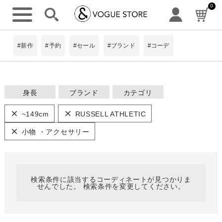
0
詳細検索
#新作
#予約
#セール
#ブランド
#コーデ
身長
ブランド
カテゴリ
ワンピース
~149cm
#Pokke
~149cm
RUSSELL ATHLETIC
トップス
8Labo
150~154cm
アウター・コー
小物 ・アクセサリー
ト
limiless
キーワード
パンツ
155~159cm
BIT BLUE
スカート
ScoLar
160~164cm
ニット
検索条件に該当するコーディネートが見つかりま
せんでした。 検索条件を変更してください。
is ScoLar
シャツ
165cm~
小物 ・アクセ
サリー
ScoLarParity