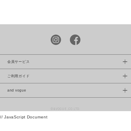
LIME.INC
DOUBLE
NAME
power to
the people
KRIFF
MAYER
この条件で絞り込む
FRUIT OF
THE LOOM
会員サービス
VISION
ご利用ガイド
WILDERNES
S
EXPERIENC
and vogue
E
UNIVERSAL
©&VOGUE.,CO.LTD.
OVERAALL
// JavaScript Document
RUSSELL
ATHLETIC