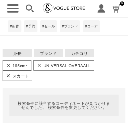
0
詳細検索
#新作
#予約
#セール
#ブランド
#コーデ
身長
ブランド
カテゴリ
ワンピース
~149cm
#Pokke
165cm~
UNIVERSAL OVERAALL
トップス
8Labo
150~154cm
アウター・コー
スカート
ト
limiless
キーワード
パンツ
155~159cm
BIT BLUE
スカート
ScoLar
160~164cm
ニット
検索条件に該当するコーディネートが見つかりま
せんでした。 検索条件を変更してください。
is ScoLar
シャツ
165cm~
小物 ・アクセ
サリー
ScoLarParity