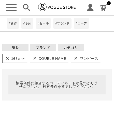
0
詳細検索
#新作
#予約
#セール
#ブランド
#コーデ
身長
ブランド
カテゴリ
ワンピース
~149cm
#Pokke
165cm~
DOUBLE NAME
ワンピース
トップス
8Labo
150~154cm
アウター・コー
ト
limiless
キーワード
パンツ
155~159cm
BIT BLUE
検索条件に該当するコーディネートが見つかりま
スカート
せんでした。 検索条件を変更してください。
ScoLar
160~164cm
ニット
is ScoLar
シャツ
165cm~
小物 ・アクセ
サリー
ScoLarParity