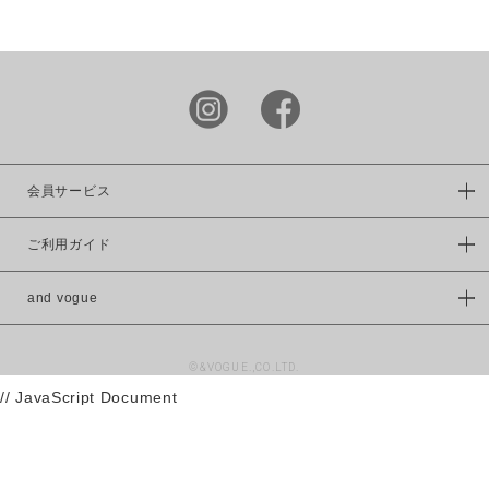
LIME.INC
DOUBLE
NAME
power to
the people
KRIFF
MAYER
この条件で絞り込む
会員サービス
FRUIT OF
THE LOOM
ご利用ガイド
VISION
and vogue
WILDERNES
S
EXPERIENC
E
©&VOGUE.,CO.LTD.
// JavaScript Document
UNIVERSAL
OVERAALL
RUSSELL
ATHLETIC