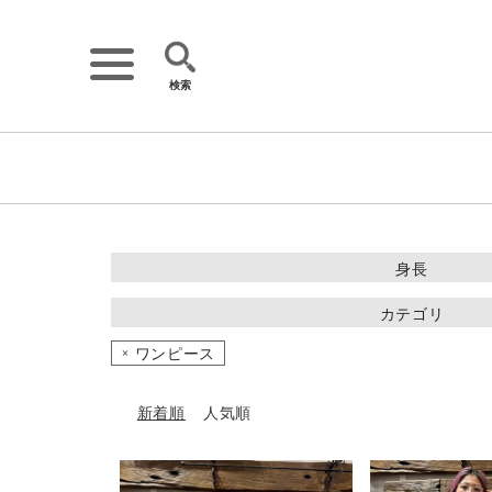
検索
詳細検索
キーワード
身長
~149cm
カテゴリ
150~154cm
ワンピース
ワンピース
トップス
155~159cm
アウター・コート
160~164cm
新着順
人気順
パンツ
165cm~
スカート
ニット