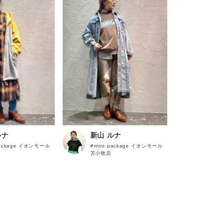
スカート
ワンピース
アクセサリー
ご利用ガイド
お支払い・発送について
お問い合わせ
NCE
ルナ
新山 ルナ
package イオンモール
mint package イオンモール
苫小牧店