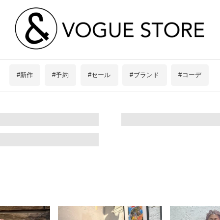
#新作
#予約
#セール
#ブランド
#コーデ
#Pokke
アイテムを探す
8Labo
limiless
ブランドから探す
BIT BLUE
条件絞り込み検索
この条件で絞り込む
ScoLar
スタイリングから探す
is ScoLar