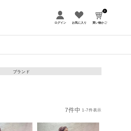
0
ログイン
お気に入り
買い物かご
ブランド
アイテムカテゴリー
トップス
7
件中
1
-
7
件表示
ボトムス
アウター・コート