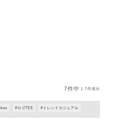
7
件中
1
-
7
件表示
iless
ロゴTEE
トレンドカジュアル