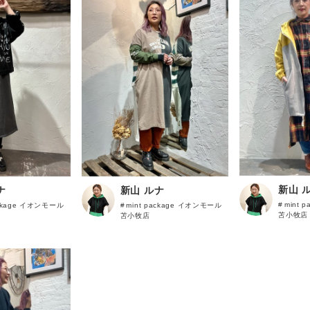
ScoLarParity
LIME.INC
DOUBLE NAME
power to the people
and vogueについて
KRIFF MAYER
FRUIT OF THE LOOM
店舗一覧
VISION
会社概要
WILDERNESS EXPERIE
新山 
ナ
新山 ルナ
UNIVERSAL OVERAALL
mint 
ackage イオンモール
mint package イオンモール
苫小牧店
苫小牧店
RUSSELL ATHLETIC
gym master
無料公式アプリダウンロード
&VOGUE
Emago