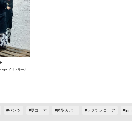
その他
ナ
ackage イオンモール
パンツ
夏コーデ
体型カバー
ラクチンコーデ
lim