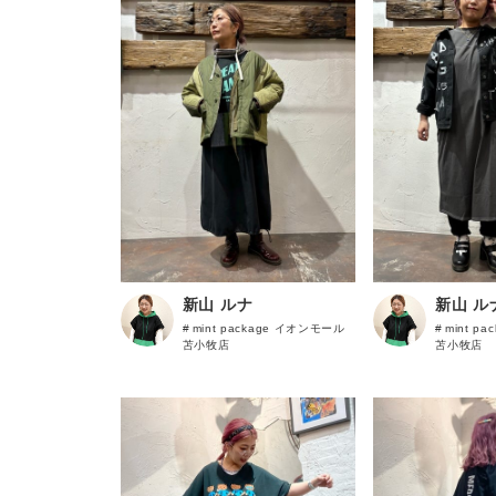
シャツ
ゲスト
様
小物 ・アクセサリー
ログイン / マイページ
お気に入りアイテム
注文履歴
新山 ルナ
新山 ル
mint package イオンモール
mint p
苫小牧店
苫小牧店
新規会員登録