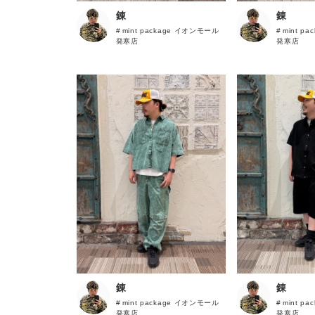
新規会員登録
錬
錬
mint package イオンモール
mint p
発寒店
発寒店
錬
錬
mint package イオンモール
mint p
発寒店
発寒店