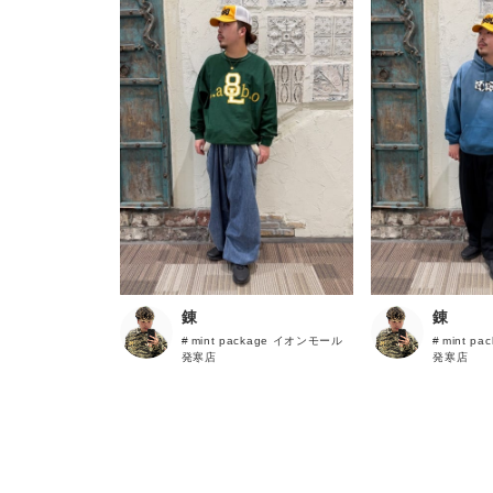
錬
錬
mint package イオンモール
mint p
発寒店
発寒店