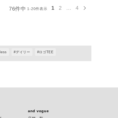
1
2
…
4
76
件中
1
-
20
件表示
iless
デイリー
ロゴTEE
and vogue