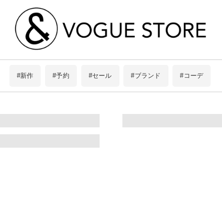
#新作
#予約
#セール
#ブランド
#コーデ
#Pokke
8Labo
limiless
BIT BLUE
この条件で絞り込む
ScoLar
アイテムを探す
is ScoLar