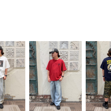
ブランドから探す
ScoLarParity
条件絞り込み検索
LIME.INC
スタイリングから探す
DOUBLE NAME
power to the people
KRIFF MAYER
FRUIT OF THE LOOM
VISION
WILDERNESS EXPERIE
and vogueについて
UNIVERSAL OVERAALL
店舗一覧
RUSSELL ATHLETIC
会社概要
gym master
&VOGUE
Emago