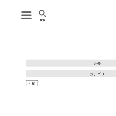
検索
詳細検索
キーワード
身長
~149cm
カテゴリ
150~154cm
ワンピース
錬
トップス
155~159cm
アウター・コート
160~164cm
パンツ
165cm~
スカート
ニット