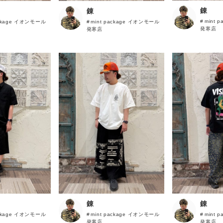
その他
錬
錬
mint 
ackage イオンモール
mint package イオンモール
無料公式アプリダウンロード
発寒店
発寒店
錬
錬
ackage イオンモール
mint package イオンモール
mint 
発寒店
発寒店