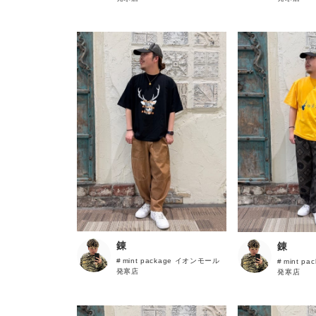
錬
錬
mint package イオンモール
mint p
発寒店
発寒店