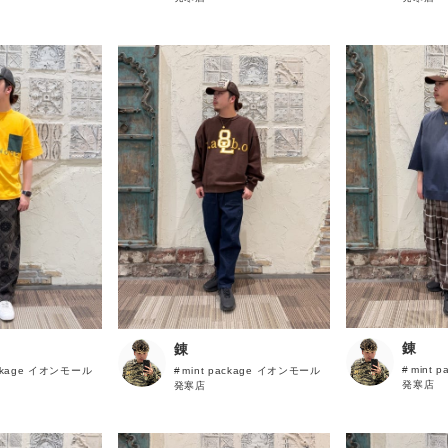
錬
錬
mint 
ackage イオンモール
mint package イオンモール
発寒店
発寒店