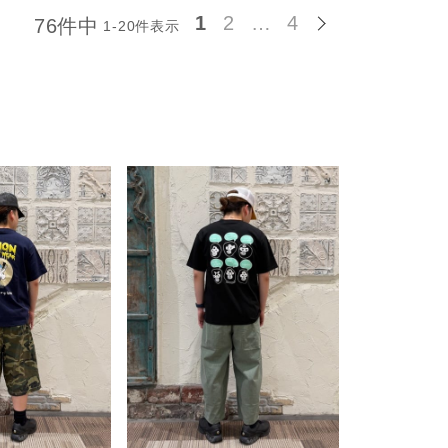
トップス
1
2
…
4
76
件中
1
-
20
件表示
ボトムス
アウター・コート
スカート
ワンピース
アクセサリー
NCE
ご利用ガイド
お支払い・発送について
お問い合わせ