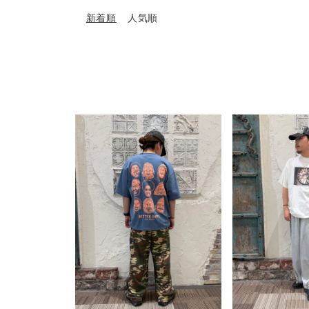
シャツ
新着順
人気順
小物 ・アクセサリー
ゲスト
様
ログイン / マイページ
お気に入りアイテム
注文履歴