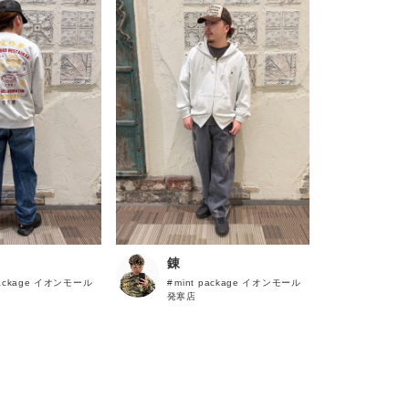
錬
package イオンモール
mint package イオンモール
発寒店