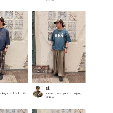
錬
package イオンモール
mint package イオンモール
発寒店