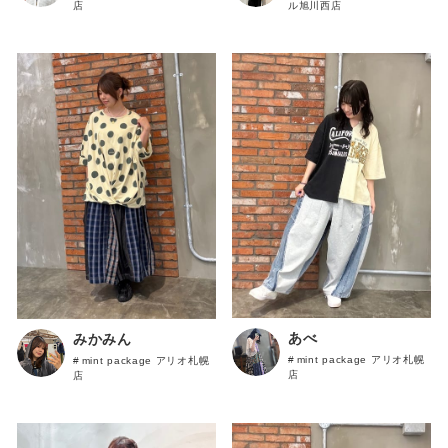
店
ル旭川西店
あべ
みかみん
mint package アリオ札幌
mint package アリオ札幌
店
店