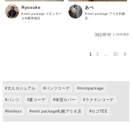
あべ
Ryosuke
mint package アリオ札幌
mint package イオンモー
店
ル札幌苗穂店
381
件中
1
-
20
件表示
1
2
…
20
大人カジュアル
パンツコーデ
mintpackage
パンツ
夏コーデ
体型カバー
ラクチンコーデ
limiless
mint package札幌アリオ店
ロゴTEE