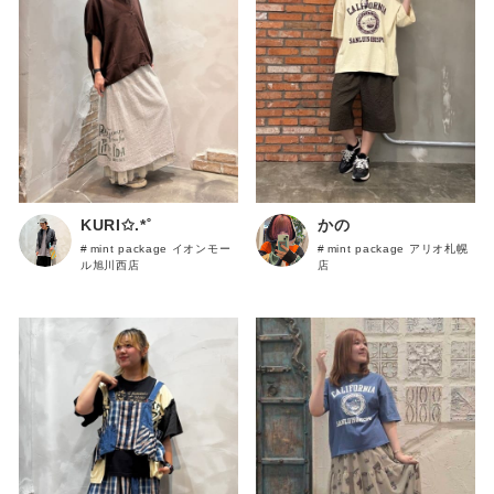
gym
master
&VOGUE
Emago
その他
KURI✩.*˚
かの
mint package イオンモー
mint package アリオ札幌
ル旭川西店
店