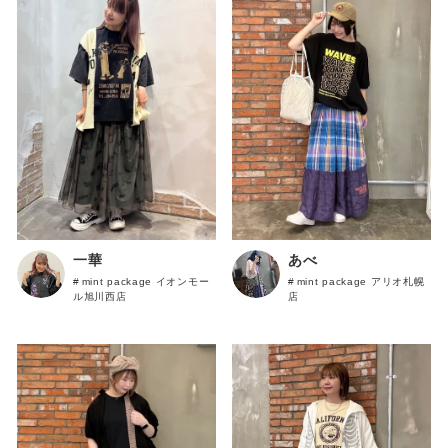
あべ
一華
mint package アリオ札幌
mint package イオンモー
店
ル旭川西店