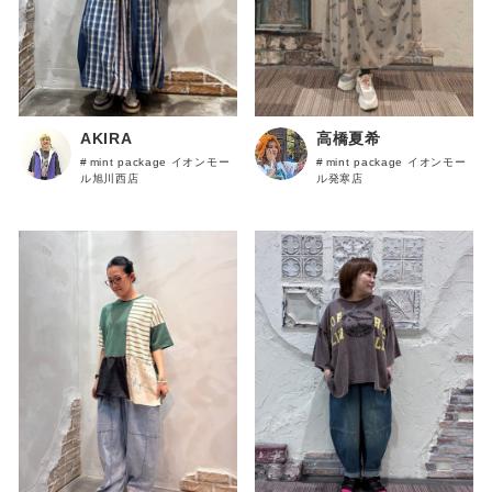
AKIRA
高橋夏希
mint package イオンモー
mint package イオンモー
ル旭川西店
ル発寒店
キーワード