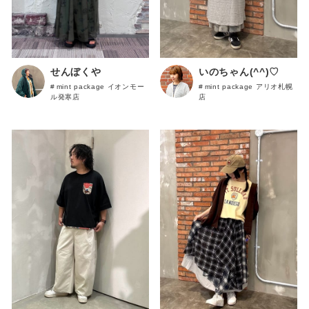
せんぼくや
いのちゃん(^^)♡
mint package イオンモー
mint package アリオ札幌
ル発寒店
店