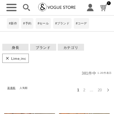
0
#新作
#予約
#セール
#ブランド
#コーデ
身長
ブランド
カテゴリ
ワンピース
~149cm
#Pokke
Lime,inc
トップス
8Labo
150~154cm
アウター・コー
ト
limiless
詳細検索
381
件中
1
-
20
件表示
パンツ
155~159cm
BIT BLUE
スカート
新着順
人気順
ScoLar
1
2
…
20
160~164cm
ニット
is ScoLar
シャツ
165cm~
小物 ・アクセ
サリー
ScoLarParity