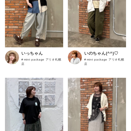
この条件で絞り込む
いっちゃん
いのちゃん(^^)♡
mint package アリオ札幌
mint package アリオ札幌
店
店