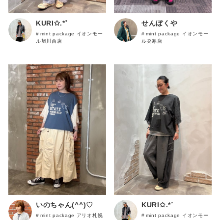
KURI✩.*˚
せんぼくや
mint package イオンモー
mint package イオンモー
ル旭川西店
ル発寒店
いのちゃん(^^)♡
KURI✩.*˚
mint package アリオ札幌
mint package イオンモー