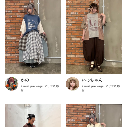
LIME.INC
DOUBLE
NAME
power to
the people
KRIFF
MAYER
FRUIT OF
THE LOOM
VISION
WILDERNES
かの
いっちゃん
S
mint package アリオ札幌
mint package アリオ札幌
EXPERIENC
店
店
E
UNIVERSAL
OVERAALL
RUSSELL
ATHLETIC