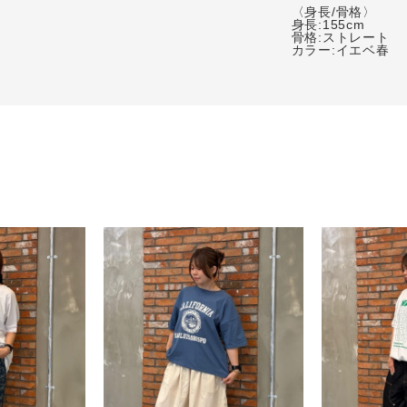
〈身長/骨格〉

身長:155cm

骨格:ストレート

and vogueについて
店舗一覧
会社概要
無料公式アプリダウンロード