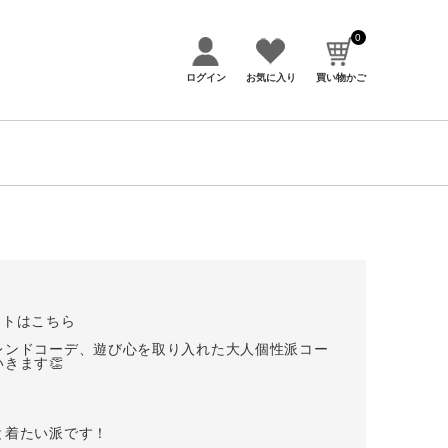
0
ログイン
お気に入り
買い物かご
アイテムカテゴリー
トはこちら

レンドコーデ、遊び心を取り入れた大人個性派コー
トップス
きます👏

ボトムス


アウター・コート
着たい派です！
