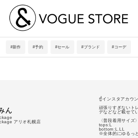
#新作
#予約
#セール
#ブランド
#コーデ
アイテムを探す
☝️インスタアカウン
頑張りすぎないト
ブランドから探す
みん
デなどなど載せてい
ackage
条件絞り込み検索
この条件で絞り込む
〈普段着用サイズ〉
package アリオ札幌店
tops:L

bottom:L.LL

スタイリングから探す
※全体的にゆるっと